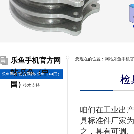
乐鱼手机官方网
您现在的位置：
网站乐鱼手机官
站-乐鱼（中
乐鱼手机官方网站-乐鱼（中国）
检
国）
新闻
技术支持
咱们在工业出
具标准件厂家
之，具有可调