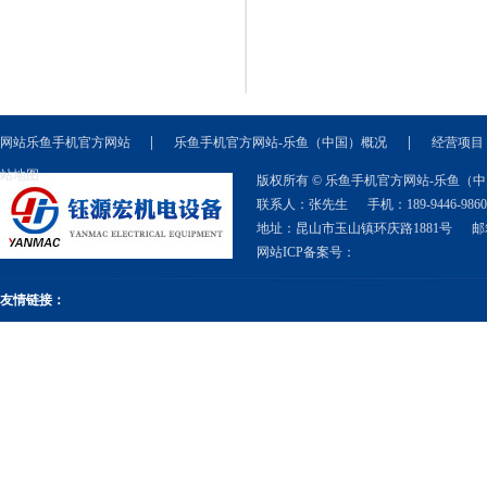
|
|
网站乐鱼手机官方网站
乐鱼手机官方网站-乐鱼（中国）概况
经营项目
站地图
版权所有 ©
乐鱼手机官方网站-乐鱼（
联系人：张先生 手机：189-9446-9860 
地址：昆山市玉山镇环庆路1881号 邮箱：sui
网站ICP备案号：
友情链接：