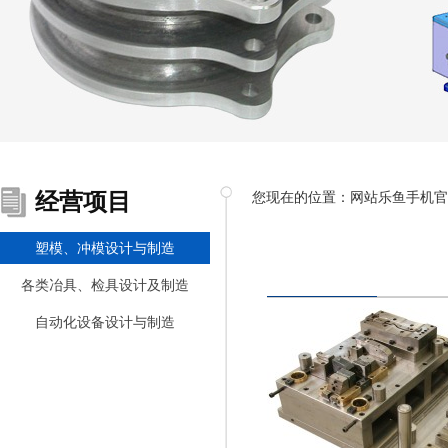
经营项目
您现在的位置：
网站乐鱼手机官
塑模、冲模设计与制造
各类冶具、检具设计及制造
自动化设备设计与制造