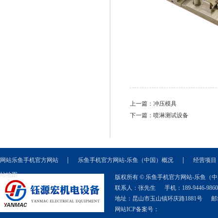
上一篇：
冲压模具
下一篇：
喷淋测试设备
|
|
网站乐鱼手机官方网站
乐鱼手机官方网站-乐鱼（中国）概况
经营项目
站地图
版权所有 ©
乐鱼手机官方网站-乐鱼（
联系人：张先生 手机：189-9446-9860 
地址：昆山市玉山镇环庆路1881号 邮箱：sui
网站ICP备案号：