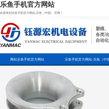
乐鱼手机官方网站
欢迎来到乐鱼手机官方网站-乐鱼（中国） 官网！
塑模、
各类冶
自动化
网站乐鱼手机官方网站
乐鱼手机官方网站-乐鱼（中
服务能力
人才招聘
联系方式